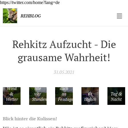
https://twitter.com/home?lang=de
REHBLOG
Rehkitz Aufzucht - Die
grausame Wahrheit!
31.05.2021
bei
Wind
alle
auch
&
vier
an
6x
Tag &
Wetter
Stunden...
Fesstagen
täglich
Nacht
Blick hinter die Kulissen!