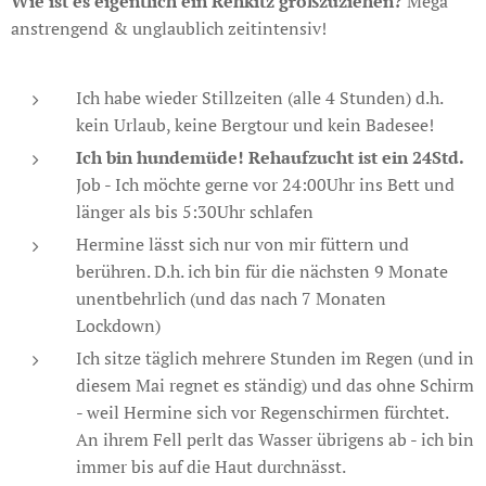
Wie ist es eigentlich ein Rehkitz großzuziehen?
Mega
anstrengend & unglaublich zeitintensiv!
Ich habe wieder Stillzeiten (alle 4 Stunden) d.h.
kein Urlaub, keine Bergtour und kein Badesee! 🍼
Ich bin hundemüde! Rehaufzucht ist ein 24Std.
Job - Ich möchte gerne vor 24:00Uhr ins Bett und
länger als bis 5:30Uhr schlafen😴
Hermine lässt sich nur von mir füttern und
berühren. D.h. ich bin für die nächsten 9 Monate
unentbehrlich (und das nach 7 Monaten
Lockdown)
Ich sitze täglich mehrere Stunden im Regen (und in
diesem Mai regnet es ständig) und das ohne Schirm
- weil Hermine sich vor Regenschirmen fürchtet. ☔
An ihrem Fell perlt das Wasser übrigens ab - ich bin
immer bis auf die Haut durchnässt.