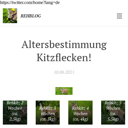
https://twitter.com/home?lang=de
REHBLOG
Altersbestimmung
Kitzflecken!
10.06.2021
Rehkitz 2
Rehkitz 5
Wochen
Rehkitz 3
Rehkitz 4
Wochen
(ca.
Wochen
Wochen
(ca.
2,5kg)
(ca. 3kg)
(ca. 4kg)
5,5kg)