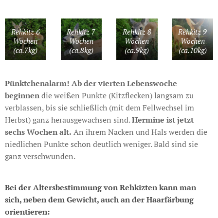
Rehkitz 6
Rehkitz 7
Rehkitz 8
Rehkitz 9
Wochen
Wochen
Wochen
Wochen
(ca.7kg)
(ca.8kg)
(ca.9kg)
(ca.10kg)
Pünktchenalarm! Ab der vierten Lebenswoche
beginnen
die weißen Punkte (Kitzflecken) langsam zu
verblassen, bis sie schließlich (mit dem Fellwechsel im
Herbst) ganz herausgewachsen sind.
Hermine ist jetzt
sechs Wochen alt.
An ihrem Nacken und Hals werden die
niedlichen Punkte schon deutlich weniger. Bald sind sie
ganz verschwunden.
Bei der Altersbestimmung von Rehkizten kann man
sich, neben dem Gewicht, auch an der Haarfärbung
orientieren: